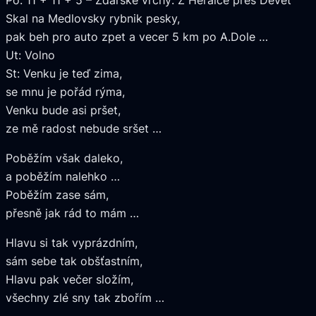
Skal na Medlovsky rybnik pesky,
pak beh pro auto zpet a vecer 5 km po A.Dole …
Ut: Volno
St: Venku je teď zima,
se mnu je pořád rýma,
Venku bude asi pršet,
ze mě radost nebude sršet …
Poběžím však daleko,
a poběžím nalehko …
Poběžím zase sám,
přesně jak rád to mám …
Hlavu si tak vyprázdním,
sám sebe tak obšťastním,
Hlavu pak večer složím,
všechny zlé sny tak zbořím …