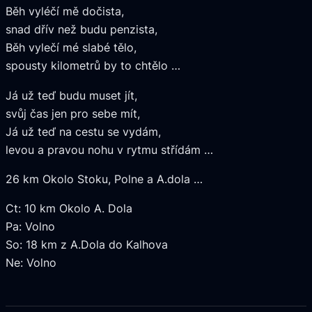
Běh vyléčí mě dočista,
snad dřív než budu penzista,
Běh vylečí mé slabé tělo,
spousty kilometrů by to chtělo …
Já už teď budu muset jít,
svůj čas jen pro sebe mít,
Já už teď na cestu se vydám,
levou a pravou nohu v rytmu střídám …
26 km Okolo Stoku, Polne a A.dola …
Ct: 10 km Okolo A. Dola
Pa: Volno
So: 18 km z A.Dola do Kalhova
Ne: Volno