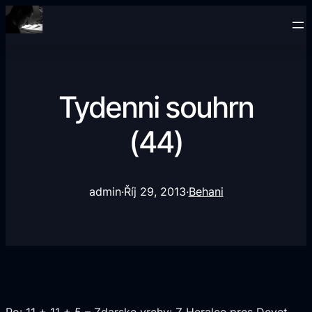
Tydenni souhrn
(44)
admin
·
Říj 29, 2013
·
Behani
Po: 11 + 11 + 5 – Zdarske vrchy: Z Heralce pres Devet