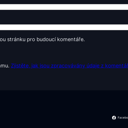
vou stránku pro budoucí komentáře.
pamu.
Zjistěte, jak jsou zpracovávány údaje z komentář
Facebo