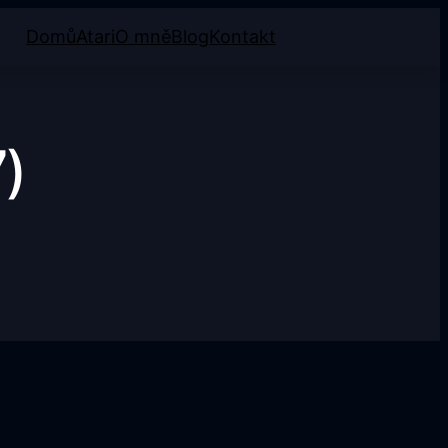
Domů
Atari
O mně
Blog
Kontakt
)