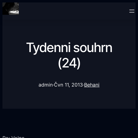
Tydenni souhrn
(24)
admin
·
Čvn 11, 2013
·
Behani
Po: Volno