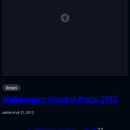
Behani
Wolkswagen Maraton Praha 2012
admin
·
Kvě 21, 2012
←
Předchozí stránka
1
…
25
26
27