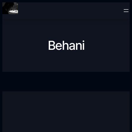
Přeskočit
na
obsah
Behani