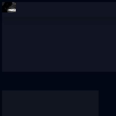
Přeskočit
na
obsah