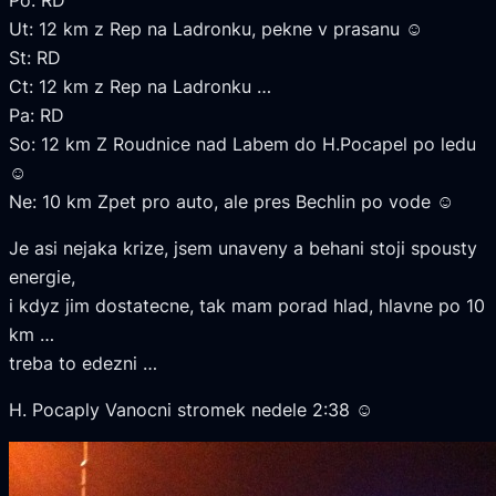
Ut: 12 km z Rep na Ladronku, pekne v prasanu ☺
St: RD
Ct: 12 km z Rep na Ladronku …
Pa: RD
So: 12 km Z Roudnice nad Labem do H.Pocapel po ledu
☺
Ne: 10 km Zpet pro auto, ale pres Bechlin po vode ☺
Je asi nejaka krize, jsem unaveny a behani stoji spousty
energie,
i kdyz jim dostatecne, tak mam porad hlad, hlavne po 10
km …
treba to edezni …
H. Pocaply Vanocni stromek nedele 2:38 ☺