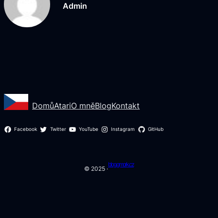
Admin
Domů
Atari
O mně
Blog
Kontakt
Facebook
Twitter
YouTube
Instagram
GitHub
blog.gmork.cz
© 2025 ·