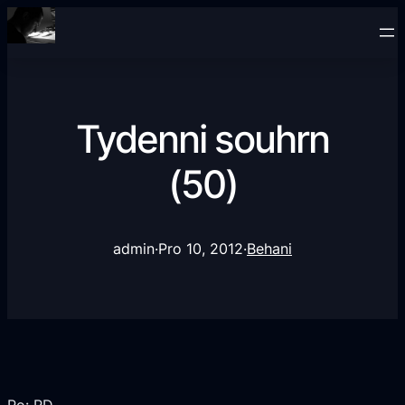
Tydenni souhrn
(50)
admin
·
Pro 10, 2012
·
Behani
Po: RD