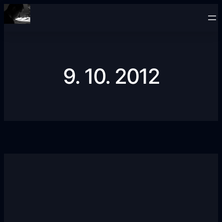
Přeskočit
na
obsah
9. 10. 2012