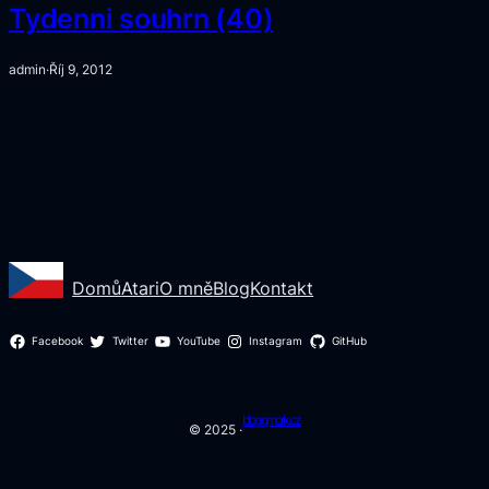
Tydenni souhrn (40)
admin
·
Říj 9, 2012
Domů
Atari
O mně
Blog
Kontakt
Facebook
Twitter
YouTube
Instagram
GitHub
blog.gmork.cz
© 2025 ·